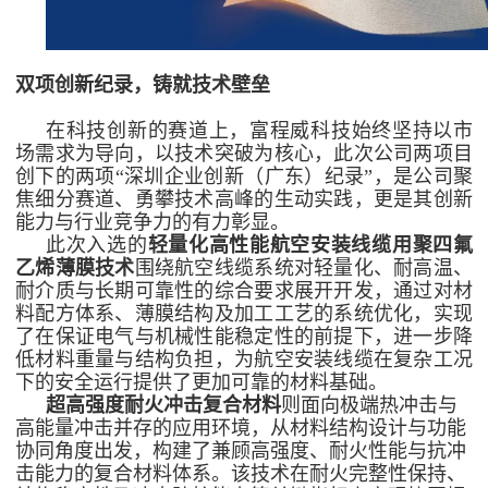
双项创新纪录，铸就技术壁垒
在科技创新的赛道上，富程威科技始终坚持以市
场需求为导向，以技术突破为核心，此次公司两项目
创下的两项
“深圳企业创新（广东）纪录”，是公司聚
焦细分赛道、勇攀技术高峰的生动实践，更是其创新
能力与行业竞争力的有力彰显。
此次入选的
轻量化高性能航空安装线缆用聚四氟
乙烯薄膜技术
围绕航空线缆系统对轻量化、耐高温、
耐介质与长期可靠性的综合要求展开开发，通过对材
料配方体系、薄膜结构及加工工艺的系统优化，实现
了在保证电气与机械性能稳定性的前提下，进一步降
低材料重量与结构负担，为航空安装线缆在复杂工况
下的安全运行提供了更加可靠的材料基础。
超高强度耐火冲击复合材料
则面向极端热冲击与
高能量冲击并存的应用环境，从材料结构设计与功能
协同角度出发，构建了兼顾高强度、耐火性能与抗冲
击能力的复合材料体系。该技术在耐火完整性保持、