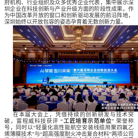
府机构、行业组织及众多优秀企业代表，集中展示深
圳企业在科技创新与产业升级方面的阶段性成果。作
为中国改革开放的窗口和创新驱动发展的前沿阵地，
深圳始终以开放包容的姿态孕育着无数创新力量。
在本届大会上，凭借持续的创新研发与技术突
破，富程威科技获评
“
工匠培育示范单位
” 荣誉称
号，同时以“轻量化高性能航空安装线缆用聚四氟乙
烯薄膜技术”与“超高强度耐火冲击复合材料”两项公司