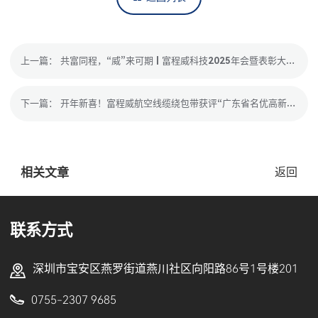
上一篇： 共富同程，“威”来可期 | 富程威科技2025年会暨表彰大会圆满举行
下一篇： 开年新喜！富程威航空线缆绕包带获评“广东省名优高新技术产品”
相关文章
返回
联系方式
深圳市宝安区燕罗街道燕川社区向阳路86号1号楼201
0755-2307 9685